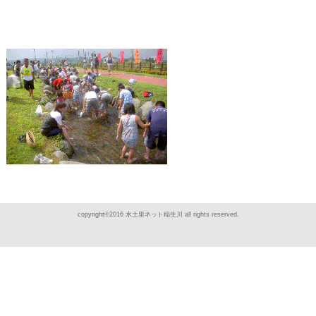
copyright©2016 水土里ネット稲生川 all rights reserved.