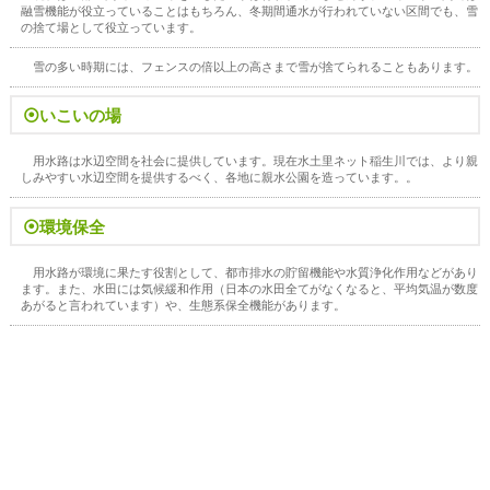
融雪機能が役立っていることはもちろん、冬期間通水が行われていない区間でも、雪
の捨て場として役立っています。
雪の多い時期には、フェンスの倍以上の高さまで雪が捨てられることもあります。
⦿いこいの場
用水路は水辺空間を社会に提供しています。現在水土里ネット稲生川では、より親
しみやすい水辺空間を提供するべく、各地に親水公園を造っています。。
⦿環境保全
用水路が環境に果たす役割として、都市排水の貯留機能や水質浄化作用などがあり
ます。また、水田には気候緩和作用（日本の水田全てがなくなると、平均気温が数度
あがると言われています）や、生態系保全機能があります。